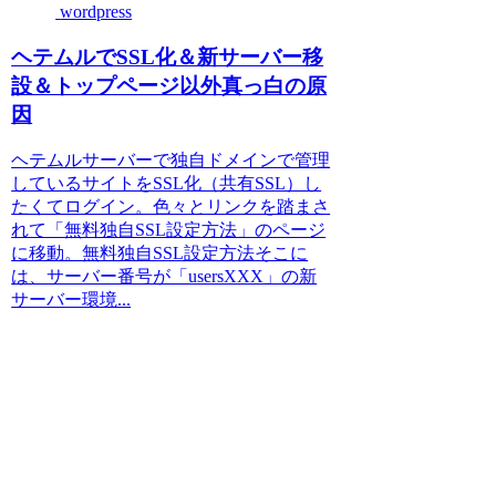
wordpress
ヘテムルでSSL化＆新サーバー移
設＆トップページ以外真っ白の原
因
ヘテムルサーバーで独自ドメインで管理
しているサイトをSSL化（共有SSL）し
たくてログイン。色々とリンクを踏まさ
れて「無料独自SSL設定方法」のページ
に移動。無料独自SSL設定方法そこに
は、サーバー番号が「usersXXX」の新
サーバー環境...