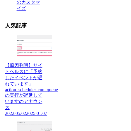
のカスタマ
イズ
人気記事
【原因判明】サイ
トヘルスに「予約
したイベントが遅
れています」
action_scheduler_run_queue
の実行が遅延して
いますのアナウン
ス
2022.05.02
2025.01.07