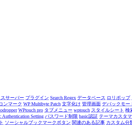
クスサーバー
プラグイン
Search Regex
データベース
ロリポップ
コンマーク
WP Multibyte Patch
文字化け
管理画面
デバックモー
todropper
WPtouch pro
タブメニュー
wptouch
スタイルシート
検
c Authentication Setting
パスワード制限
basic認証
テーマカスタマ
ト
ソーシャルブックマークボタン
関連のある記事
カスタム分