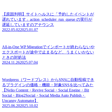
【原因判明】サイトヘルスに「予約したイベントが
遅れています」action_scheduler_run_queue の実行が
遅延していますのアナウンス
2022.05.02
2025.01.07
All-in-One WP Migrationでインポートが終わらないや
エクスポートが途中で止まるなど、うまくいかない
ときの対処法
2024.11.26
2025.07.04
Wordpress（ワードプレス）からSNSに自動投稿でき
るプラグインの価格・機能・対象SNSを比べてみた
【Nelio Content・Revive Social・Social Engine・Bit
Social・Blog2Social・Social Media Auto Publish・
Uncanny Automator】
2025.06.20
2025.10.02