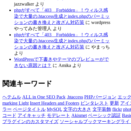
jazzwalker
より
phpがすべて「403 Forbidden」！ウィルス感
染で大量の.htaccess生成とindex.phpのパーミッ
ションの書き換えと改ざん対応策
に
wordpress
やってみた管理人
より
phpがすべて「403 Forbidden」！ウィルス感
染で大量の.htaccess生成とindex.phpのパーミッ
ションの書き換えと改ざん対応策
に
やまっち
より
WordPressで下書きやテーマのプレビューがで
きない原因とは？
に
Amika
より
関連キーワード
ヘテムル
ALL in One SEO Pack
.htaccess
PHPバージョン
エッ
marking Light
Insert Headers and Footers
ピンタレスト
更新
アイ
ラー
ページタイトル
MySQL
文字の大きさ
文字装飾
flickr
pho
コード
アイキャッチ
モデレート
Akismet
ベーシック認証
Basi
プラグインのカスタマイズ
ソーシャルブックマーキングライ