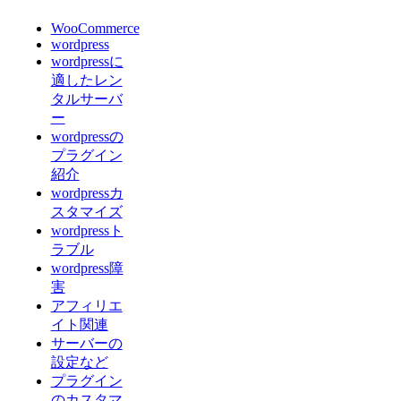
WooCommerce
wordpress
wordpressに
適したレン
タルサーバ
ー
wordpressの
プラグイン
紹介
wordpressカ
スタマイズ
wordpressト
ラブル
wordpress障
害
アフィリエ
イト関連
サーバーの
設定など
プラグイン
のカスタマ