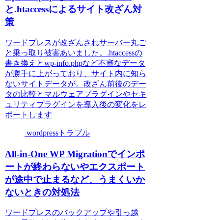
と.htaccessによるサイト改ざん対
策
ワードプレスが改ざんされサーバー丸ご
と乗っ取り被害あいました。.htaccessの
書き換えとwp-info.phpなど不審なデータ
が勝手に上がっており、サイト内に知ら
ないサイトデータが。改ざん前後のデー
タの比較とマルウェアプラグインやセキ
ュリティプラグインを導入後の変化をレ
ポートします
wordpressトラブル
All-in-One WP Migrationでインポ
ートが終わらないやエクスポート
が途中で止まるなど、うまくいか
ないときの対処法
ワードプレスのバックアップや引っ越