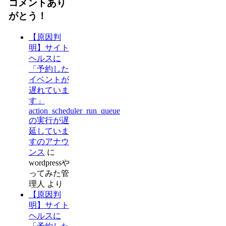
コメントあり
がとう！
【原因判
明】サイト
ヘルスに
「予約した
イベントが
遅れていま
す」
action_scheduler_run_queue
の実行が遅
延していま
すのアナウ
ンス
に
wordpressや
ってみた管
理人
より
【原因判
明】サイト
ヘルスに