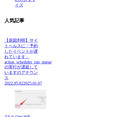
イズ
人気記事
【原因判明】サイ
トヘルスに「予約
したイベントが遅
れています」
action_scheduler_run_queue
の実行が遅延して
いますのアナウン
ス
2022.05.02
2025.01.07
All-in-One WP