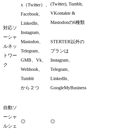
(Twitter), Tumblr,
x（Twitter）、
VKontakte &
Facebook、
Mastodonの6種類
LinkedIn、
対応ソ
Instagram、
ーシャ
Mastodon、
STERTER以外の
ルネッ
Telegram、
プランは
トワー
GMB、Vk、
Instagram、
ク
Webhook、
Telegram、
Tumblr
LinkedIn、
から２つ
GoogleMyBusiness
自動ソ
ーシャ
◎
◎
ルシェ