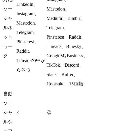
LinkedIn、
ソー
Mastodon、
Instagram、
シャ
Medium、Tumblr、
Mastodon、
ルネ
Telegram、
Telegram、
ット
Pinsterest、Raddit、
Pinsterest、
ワー
Threads、Bluesky、
Raddit、
ク
GoogleMyBusiness、
Threadsの中か
TikTok、Discord、
ら３つ
Slack、Buffer、
Hootsuite 15種類
自動
ソー
シャ
×
◎
ルシ