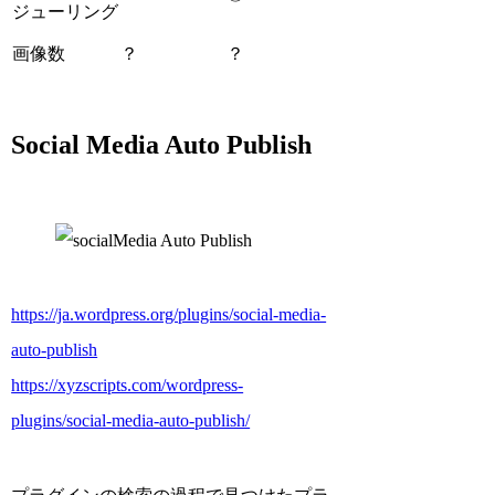
ジューリング
画像数
？
？
Social Media Auto Publish
https://ja.wordpress.org/plugins/social-media-
auto-publish
https://xyzscripts.com/wordpress-
plugins/social-media-auto-publish/