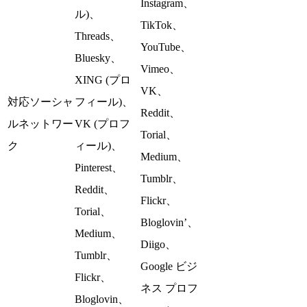
Instagram、
ル)、
TikTok、
Threads、
YouTube、
Bluesky、
Vimeo、
XING (プロ
VK、
対応ソーシャ
フィール)、
Reddit、
ルネットワー
VK (プロフ
Torial、
ク
ィール)、
Medium、
Pinterest、
Tumblr、
Reddit、
Flickr、
Torial、
Bloglovin’、
Medium、
Diigo、
Tumblr、
Google ビジ
Flickr、
ネス プロフ
Bloglovin、