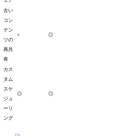
ェア
古い
コン
テン
×
◎
ツの
再共
有
カス
タム
スケ
◎
◎
ジュ
ーリ
ング