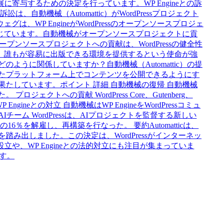
寄与するための決定を行っています。WP Engineとの訴
、自動機械（Automattic）がWordPressプロジェクト
WP EngineがWordPressのオープンソースプロジェ
じています。自動機械がオープンソースプロジェクトに貢
オープンソースプロジェクトへの貢献は、WordPressの健全性
、誰もが容易に出版できる環境を提供するという使命が強
どのように関係していますか？自動機械（Automattic）の提
安定したプラットフォーム上でコンテンツを公開できるようにす
を果たしています。ポイント 詳細 自動機械の復帰 自動機械
ジェクトへの貢献 WordPress Core、Gutenberg、
 WP Engineとの対立 自動機械はWP EngineをWordPressコミュ
ーム WordPressは、AIプロジェクトを監督する新しい
％を解雇し、再構築を行なった。 要約Automatticは、
を踏み出しました。この決定は、WordPressがインターネッ
立や、WP Engineとの法的対立にも注目が集まっていま
ます。