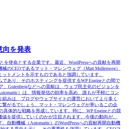
する意向を発表
ことを使命とする企業です。最近、WordPressへの貢献を再開
EOであるマット・マレンウェグ（Matt Mullenweg）
ミットメントを示すものであると強調しています。
ームであり、そのホスティングを提供するWP Engineとの間で
ア、Gutenbergなどへの貢献は、ウェブ民主化のビジョンを
omattic）は、情報発信の効率を高め、誰もが手軽にコン
り組みは、ブログやウェブサイトの運営においてより多く
に繋がるでしょう。マット・マレンウェグが率いるこの企
の具体的な戦略を形成しています。特に、WP Engineとの競
価値を提供していくのかが注目されます。今後の動向が、
械（Automattic）のWordPressへの貢献再開自動機
の貢献を開始する意向を示し、その重要性を強調しています。CEOマ