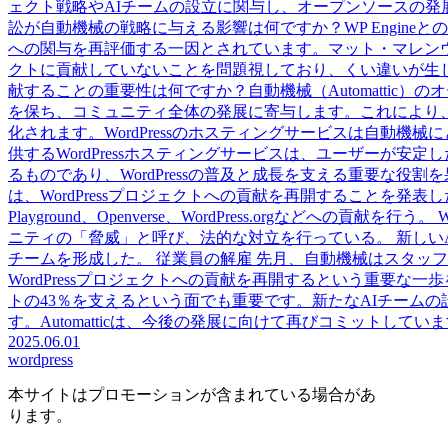
ェクト戦略やAIチームの設立に関与し、オープンソースの発展に
訟が自動機械の戦略に与える影響は何ですか？WP Engineとの訴訟は
への関与を再評価する一因とされています。マット・マレンウェグは、
クトに貢献していないことを問題視しており、くい違いが生
献することの重要性は何ですか？自動機械（Automattic）の
を保ち、コミュニティ全体の発展に寄与します。これにより
化されます。WordPressのホスティングサービスは自動機械に
供するWordPressホスティングサービスは、ユーザーが
るものであり、WordPressの普及と成長を支える重要な役割
は、WordPressプロジェクトへの貢献を再開することを発表した。 プロ
Playground、Openverse、WordPress.orgなどへの貢献を行う。
ニティの「脅威」と呼び、法的な対立を行っている。 新しいAIチ
チームを形成した。 従業員の解雇 先月、自動機械はスタッフの16
WordPressプロジェクトへの貢献を再開するという重要な一歩
トの43％を支えるという面でも重要です。新たなAIチームの設
す。Automatticは、今後の発展に向けて再びコミットしてい
2025.06.01
wordpress
本サイトはプロモーションが含まれている場合があ
ります。