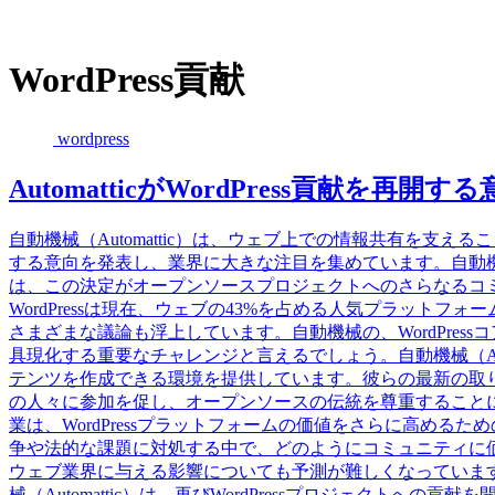
WordPress貢献
wordpress
AutomatticがWordPress貢献を再開
自動機械（Automattic）は、ウェブ上での情報共有を支える
する意向を発表し、業界に大きな注目を集めています。自動機械のC
は、この決定がオープンソースプロジェクトへのさらなるコ
WordPressは現在、ウェブの43%を占める人気プラットフォ
さまざまな議論も浮上しています。自動機械の、WordPressコ
具現化する重要なチャレンジと言えるでしょう。自動機械（Aut
テンツを作成できる環境を提供しています。彼らの最新の取
の人々に参加を促し、オープンソースの伝統を尊重すること
業は、WordPressプラットフォームの価値をさらに高めるため
争や法的な課題に対処する中で、どのようにコミュニティに
ウェブ業界に与える影響についても予測が難しくなっています。自動機
械（Automattic）は、再びWordPressプロジェクトへ