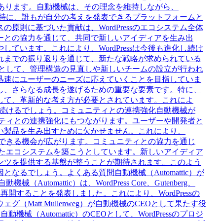
にあります。自動機械は、その理念を維持しながら、
ます。特に、誰もが自分の考えを発表できるプラットフォームと
原則に基づいた貢献は、WordPressのエコシステム全体
ーとの協力を通じて、共同で新しいアイディアを生み出
ています。これにより、WordPressは今後も進化し続け
れまでの振り返りを通じて、新たな戦略が求められている
り組みとして、管理構造の見直しや新しいチームの設立が行われ
迅速にユーザーのニーズに応えていくことを目指していま
し、さらなる成長を遂げるための重要な要素です。特に、
して、革新的な考え方が必要とされています。これによ
あり続けるでしょう。コミュニティとの連携強化自動機械が
ミュニティとの連携強化にもつながります。ユーザーや開発者と
い製品を生み出すために欠かせません。これにより、
関与できる機会が広がります。コミュニティとの協力を通じ
の生きたエコシステムを築こうとしています。新しいアイディア
ンツを提供する基盤が整うことが期待されます。このよう
るでしょう。よくある質問自動機械（Automattic）が
tomattic）は、WordPress Core、Gutenberg、
を再開することを発表しました。これにより、WordPressの
Matt Mullenweg）が自動機械のCEOとして果たす役
機械（Automattic）のCEOとして、WordPressのプロジ