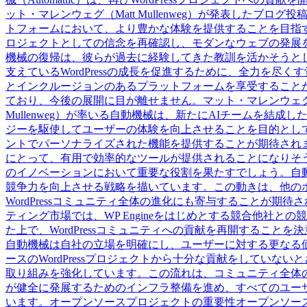
ット・マレンウェグ（Matt Mullenweg）が発表したブログ投稿では、
トフォームにおいて、より豊かな体験を提供することを目指
ロジェクトとしての信念を再確認し、モダンなウェブの発展
機械の復帰は、彼らが過去に経験してきた教訓を活かそうとし
支えているWordPressの成長を促進するために、全力を
とインクルージョンのあるプラットフォームを享受すること
ており、今後の展開に目が離せません。マット・マレンウェグと
Mullenweg）が率いる自動機械は、新たにAIチームを結
ジーを駆使してユーザーの体験を向上させることを目的としていま
ントでパーソナライズされた機能を提供することが期待され
にとって、有用で効率的なツールが提供されることになりそうです
のイノベーションにおいて重要な役割を果たすでしょう。自
競争力を向上させる戦略を描いています。この動きは、他の
WordPressコミュニティ全体の進化にも寄与することが期待されま
ティング市場では、WP Engineをはじめとする競合他社
た上で、WordPressコミュニティへの貢献を再開することを決
自動機械は自社の立場を明確にし、ユーザーに対する更なる価値
ースのWordPressプロジェクトから十分な貢献をしてい
取り組みを強化しています。この流れは、コミュニティ全体の信
が健全に発展するためのインフラ整備を進め、すべてのユー
います。オープンソースプロジェクトの重要性オープンソースプロ