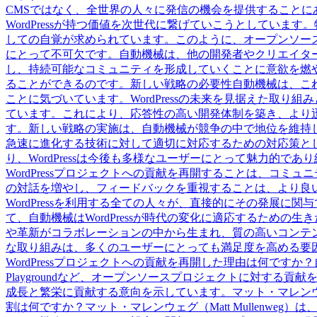
CMSではなく、全世界の人々に発信の機会を提供すること
WordPressが持つ価値を次世代に繋げていこうとしてい
しての自覚が求められています。このように、オープンソースの
にとって不可欠です。自動機械は、他の開発者やクリエイタ
し、持続可能なコミュニティを形成していくことに意欲を燃やし
ることができるのです。新しい戦略の必要性自動機械は、こ
ことに気づいています。WordPressの未来を見据えた取
ています。これにより、応答性の高い開発体制を築き、より
す。新しい戦略の実施は、自動機械が競争の中で地位を維持
急速に進化する技術に対して適切に対応するための対応策と
り、WordPressは今後も多様なユーザーにとって魅力的で
WordPressプロジェクトへの貢献を再開することは、コ
の対話を増やし、フィードバックを重視することは、より良
WordPressを利用する全ての人々が、直接的にその発展に
て、自動機械はWordPressが時代の変化に適応するため
や革新がコラボレーションの中から生まれ、質の高いコンテ
な取り組みは、多くのユーザーにとっても満足度を高める要因とな
WordPressプロジェクトへの貢献を再開した理由は何ですか？自動機械（Au
Playgroundなど、オープンソースプロジェクトに対する貢献
成長と繁栄に貢献する意向を示しています。マット・マレンウェグ（
割は何ですか？マット・マレンウェグ（Matt Mullenweg）は、自動