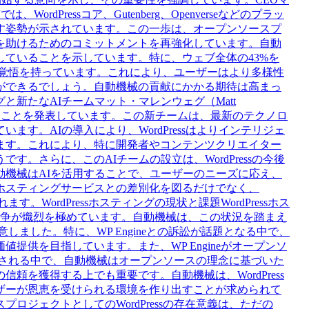
WordPressコア、Gutenberg、Openverseなどのプラッ
す姿勢が示されています。この一歩は、オープンソースプ
を助けるためのコミットメントを再強化しています。自動
ていることを示しています。特に、ウェブ全体の43%を
尽くす覚悟を持っています。これにより、ユーザーはより多様性
ができるでしょう。自動機械の貢献にかかる期待は高まっ
新たなAIチームマット・マレンウェグ（Matt
成したことを発表しています。この新チームは、最新のテクノロ
す。AIの導入により、WordPressはよりインテリジェ
ます。これにより、特に開発者やコンテンツクリエイター
。さらに、このAIチームの設立は、WordPressの今後
動機械はAIを活用することで、ユーザーのニーズに応え、
ホスティングサービスとの差別化を図るだけでなく、
す。WordPressホスティングの現状と課題WordPressホス
との競争が熾烈を極めています。自動機械は、この状況を踏まえ
意しました。特に、WP Engineとの訴訟が話題となる中で、
提供を目指しています。また、WP Engineがオープンソ
ないとされる中で、自動機械はオープンソースの理念に基づいた
頼を獲得する上でも重要です。自動機械は、WordPress
ザーが恩恵を受けられる環境を作り出すことが求められて
ジェクトとしてのWordPressの存在意義は、ただの