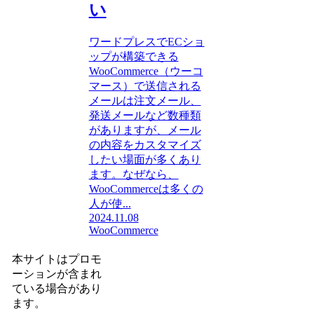
い
ワードプレスでECショ
ップが構築できる
WooCommerce（ウーコ
マース）で送信される
メールは注文メール、
発送メールなど数種類
がありますが、メール
の内容をカスタマイズ
したい場面が多くあり
ます。なぜなら、
WooCommerceは多くの
人が使...
2024.11.08
WooCommerce
本サイトはプロモ
ーションが含まれ
ている場合があり
ます。