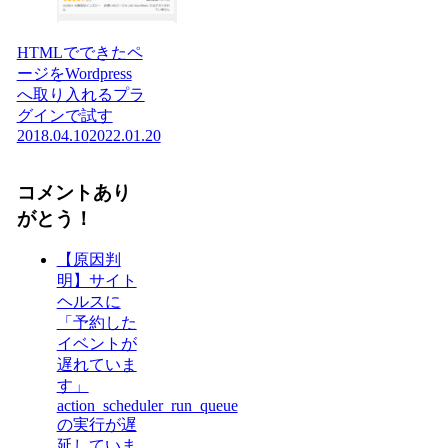
HTMLでできたペ
ージをWordpress
へ取り入れるプラ
グインで試す
2018.04.10
2022.01.20
コメントあり
がとう！
【原因判
明】サイト
ヘルスに
「予約した
イベントが
遅れていま
す」
action_scheduler_run_queue
の実行が遅
延していま