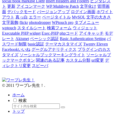
social book marking Light
Insert Headers and Footers
ピンタレス
ト
更新
アイコンマーク
WP Multibyte Patch
文字化け
管理画
面
デバックモード
バージョンアップ
ログイン画面
ホワイト
アウト
真っ白
エラー
ページタイトル
MySQL
文字の大きさ
文字装飾
flickr
photodropper
WPtouch pro
タブメニュー
wptouch
スタイルシート
検索フォーム
ウィジェット
Executable PHP widget
Exec-PHP
phpコード
アイキャッチ
モデ
レート
Akismet
ベーシック認証
Basic Authentication Setting
パ
スワード制限
basic認証
テーマカスタマイズ
Twenty Eleven
Facebookいいね
グーグルアナリティクス
プラグインのカス
タマイズ
ソーシャルブックマーキングライト
ソーシャルブ
ックマークボタン
関連のある記事
カスタム分類
url変更
デ
ィレクトリ変更
スピーバ
© 2011 ワープレ先生！.
ホーム
検索
トップ