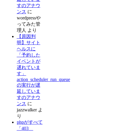
すのアナウ
ンス
に
wordpressや
ってみた管
理人
より
【原因判
明】サイト
ヘルスに
「予約した
イベントが
遅れていま
す」
action_scheduler_run_queue
の実行が遅
延していま
すのアナウ
ンス
に
jazzwalker
よ
り
phpがすべて
「403