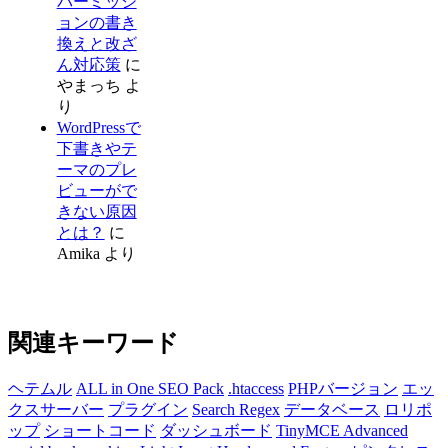
パーミッシ
ョンの書き
換えと改ざ
ん対応策
に
やまっち
よ
り
WordPressで
下書きやテ
ーマのプレ
ビューがで
きない原因
とは？
に
Amika
より
関連キーワード
ヘテムル
ALL in One SEO Pack
.htaccess
PHPバージョン
エッ
クスサーバー
プラグイン
Search Regex
データベース
ロリポ
ップ
ショートコード
ダッシュボード
TinyMCE Advanced