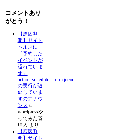
コメントあり
がとう！
【原因判
明】サイト
ヘルスに
「予約した
イベントが
遅れていま
す」
action_scheduler_run_queue
の実行が遅
延していま
すのアナウ
ンス
に
wordpressや
ってみた管
理人
より
【原因判
明】サイト