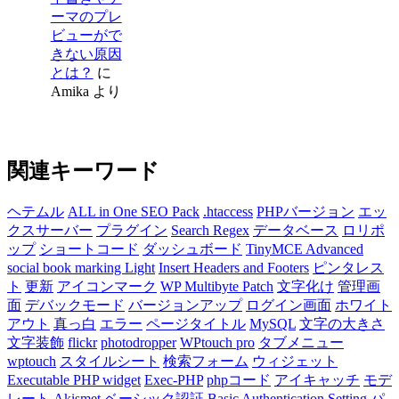
ーマのプレ
ビューがで
きない原因
とは？
に
Amika
より
関連キーワード
ヘテムル
ALL in One SEO Pack
.htaccess
PHPバージョン
エッ
クスサーバー
プラグイン
Search Regex
データベース
ロリポ
ップ
ショートコード
ダッシュボード
TinyMCE Advanced
social book marking Light
Insert Headers and Footers
ピンタレス
ト
更新
アイコンマーク
WP Multibyte Patch
文字化け
管理画
面
デバックモード
バージョンアップ
ログイン画面
ホワイト
アウト
真っ白
エラー
ページタイトル
MySQL
文字の大きさ
文字装飾
flickr
photodropper
WPtouch pro
タブメニュー
wptouch
スタイルシート
検索フォーム
ウィジェット
Executable PHP widget
Exec-PHP
phpコード
アイキャッチ
モデ
レート
Akismet
ベーシック認証
Basic Authentication Setting
パ