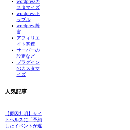
wordpressカ
スタマイズ
wordpressト
ラブル
wordpress障
害
アフィリエ
イト関連
サーバーの
設定など
プラグイン
のカスタマ
イズ
人気記事
【原因判明】サイ
トヘルスに「予約
したイベントが遅