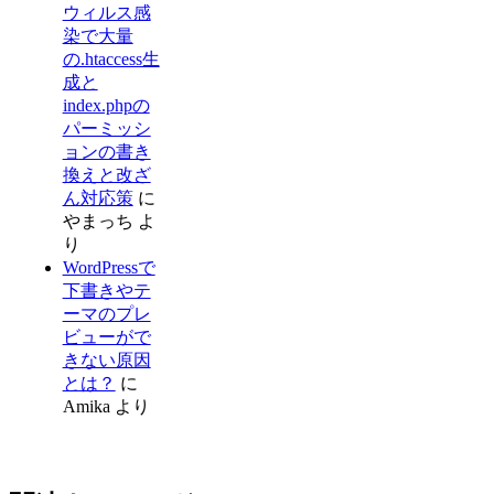
ウィルス感
染で大量
の.htaccess生
成と
index.phpの
パーミッシ
ョンの書き
換えと改ざ
ん対応策
に
やまっち
よ
り
WordPressで
下書きやテ
ーマのプレ
ビューがで
きない原因
とは？
に
Amika
より