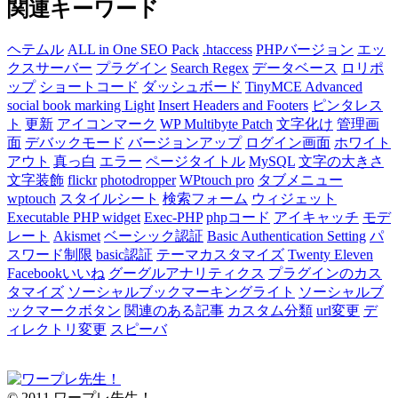
関連キーワード
ヘテムル
ALL in One SEO Pack
.htaccess
PHPバージョン
エッ
クスサーバー
プラグイン
Search Regex
データベース
ロリポ
ップ
ショートコード
ダッシュボード
TinyMCE Advanced
social book marking Light
Insert Headers and Footers
ピンタレス
ト
更新
アイコンマーク
WP Multibyte Patch
文字化け
管理画
面
デバックモード
バージョンアップ
ログイン画面
ホワイト
アウト
真っ白
エラー
ページタイトル
MySQL
文字の大きさ
文字装飾
flickr
photodropper
WPtouch pro
タブメニュー
wptouch
スタイルシート
検索フォーム
ウィジェット
Executable PHP widget
Exec-PHP
phpコード
アイキャッチ
モデ
レート
Akismet
ベーシック認証
Basic Authentication Setting
パ
スワード制限
basic認証
テーマカスタマイズ
Twenty Eleven
Facebookいいね
グーグルアナリティクス
プラグインのカス
タマイズ
ソーシャルブックマーキングライト
ソーシャルブ
ックマークボタン
関連のある記事
カスタム分類
url変更
デ
ィレクトリ変更
スピーバ
© 2011 ワープレ先生！.