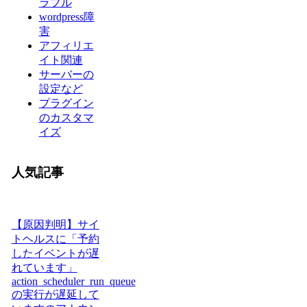
ラブル
wordpress障
害
アフィリエ
イト関連
サーバーの
設定など
プラグイン
のカスタマ
イズ
人気記事
【原因判明】サイ
トヘルスに「予約
したイベントが遅
れています」
action_scheduler_run_queue
の実行が遅延して