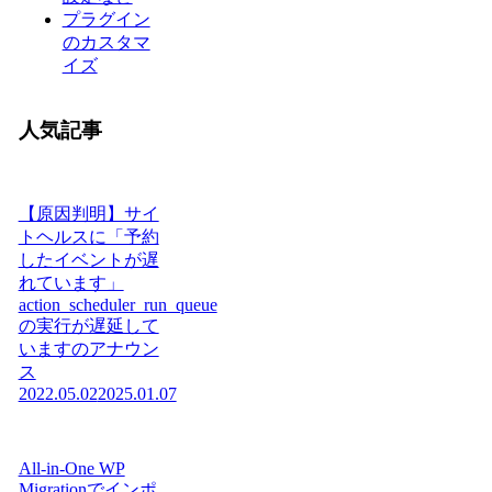
プラグイン
のカスタマ
イズ
人気記事
【原因判明】サイ
トヘルスに「予約
したイベントが遅
れています」
action_scheduler_run_queue
の実行が遅延して
いますのアナウン
ス
2022.05.02
2025.01.07
All-in-One WP
Migrationでインポ