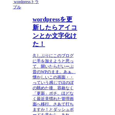
wordpressトラ
ブル
wordpressを更
新したらアイコ
ンとか文字化け
た！
久しぶりにこのブログ
に手を加えようと思っ
て、開いたらだいーぶ
昔のWPのまま。あぁ、
懐かしいこの画面・・
っていう感じでほのぼ
の眺めた後、容赦なく
「更新」ポチ。ほどな
く最近見慣れた管理画
面へ移行。さあて打ち
ますか！とダッシュボ
ードを見たら、あれ...