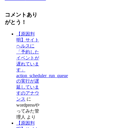
コメントあり
がとう！
【原因判
明】サイト
ヘルスに
「予約した
イベントが
遅れていま
す」
action_scheduler_run_queue
の実行が遅
延していま
すのアナウ
ンス
に
wordpressや
ってみた管
理人
より
【原因判