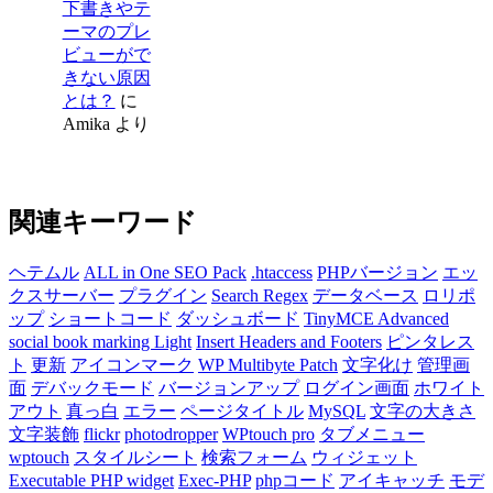
下書きやテ
ーマのプレ
ビューがで
きない原因
とは？
に
Amika
より
関連キーワード
ヘテムル
ALL in One SEO Pack
.htaccess
PHPバージョン
エッ
クスサーバー
プラグイン
Search Regex
データベース
ロリポ
ップ
ショートコード
ダッシュボード
TinyMCE Advanced
social book marking Light
Insert Headers and Footers
ピンタレス
ト
更新
アイコンマーク
WP Multibyte Patch
文字化け
管理画
面
デバックモード
バージョンアップ
ログイン画面
ホワイト
アウト
真っ白
エラー
ページタイトル
MySQL
文字の大きさ
文字装飾
flickr
photodropper
WPtouch pro
タブメニュー
wptouch
スタイルシート
検索フォーム
ウィジェット
Executable PHP widget
Exec-PHP
phpコード
アイキャッチ
モデ