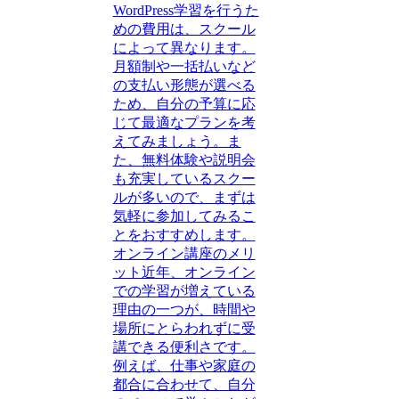
WordPress学習を行うた
めの費用は、スクール
によって異なります。
月額制や一括払いなど
の支払い形態が選べる
ため、自分の予算に応
じて最適なプランを考
えてみましょう。ま
た、無料体験や説明会
も充実しているスクー
ルが多いので、まずは
気軽に参加してみるこ
とをおすすめします。
オンライン講座のメリ
ット近年、オンライン
での学習が増えている
理由の一つが、時間や
場所にとらわれずに受
講できる便利さです。
例えば、仕事や家庭の
都合に合わせて、自分