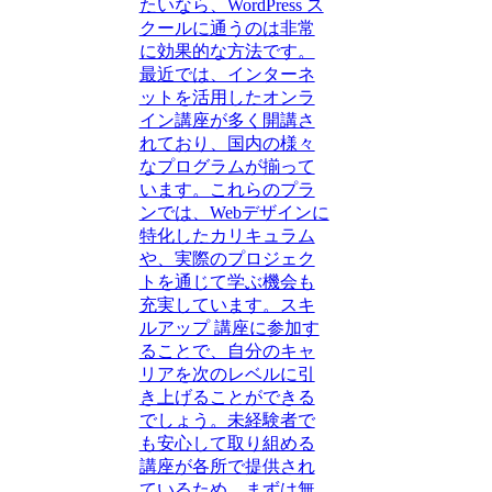
たいなら、WordPress ス
クールに通うのは非常
に効果的な方法です。
最近では、インターネ
ットを活用したオンラ
イン講座が多く開講さ
れており、国内の様々
なプログラムが揃って
います。これらのプラ
ンでは、Webデザインに
特化したカリキュラム
や、実際のプロジェク
トを通じて学ぶ機会も
充実しています。スキ
ルアップ 講座に参加す
ることで、自分のキャ
リアを次のレベルに引
き上げることができる
でしょう。未経験者で
も安心して取り組める
講座が各所で提供され
ているため、まずは無