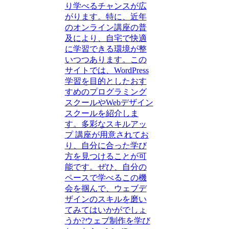
り学べるチャンスが広
がります。特に、近年
のオンライン講座の普
及により、自宅で快適
に学習できる環境が整
いつつあります。この
サイトでは、WordPress
学習を目的としたおす
すめのプログラミング
スクールやWebデザイン
スクールを紹介しま
す。多彩なスキルアッ
プ 講座が用意されてお
り、自分に合った学び
方を見つけることが可
能です。ぜひ、自分の
ペースで学べるこの機
会を掴んで、ウェブデ
ザインのスキルを磨い
てみてはいかがでしょ
うか?ウェブ制作を学び