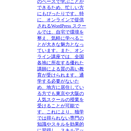
のペースで学ぶことが
できるため、忙しい方
にもぴったりです。特
に、オンラインで提供
されるWordPress スクー
ルでは、自宅で環境を
整え、気軽に学べるこ
とが大きな魅力となっ
ています。また、オン
ライン講座では、全国
各地に所在する優れた
講師による質の高い教
育が受けられます。通
学する必要がないた
め、地方に居住してい
る方でも東京や大阪の
人気スクールの授業を
受けることが可能で
す。これにより、独学
では得られない専門の
知識やスキルを効果的
に習得し、スキルアッ