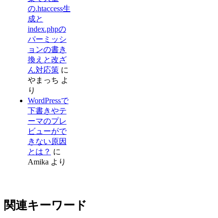
の.htaccess生
成と
index.phpの
パーミッシ
ョンの書き
換えと改ざ
ん対応策
に
やまっち
よ
り
WordPressで
下書きやテ
ーマのプレ
ビューがで
きない原因
とは？
に
Amika
より
関連キーワード