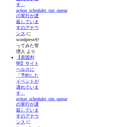
す」
action_scheduler_run_queue
の実行が遅
延していま
すのアナウ
ンス
に
wordpressや
ってみた管
理人
より
【原因判
明】サイト
ヘルスに
「予約した
イベントが
遅れていま
す」
action_scheduler_run_queue
の実行が遅
延していま
すのアナウ
ンス
に