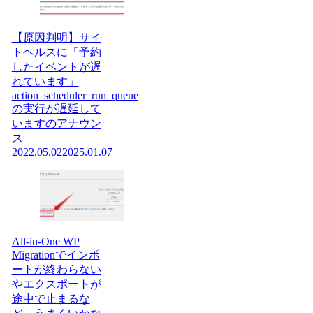
【原因判明】サイ
トヘルスに「予約
したイベントが遅
れています」
action_scheduler_run_queue
の実行が遅延して
いますのアナウン
ス
2022.05.02
2025.01.07
All-in-One WP
Migrationでインポ
ートが終わらない
やエクスポートが
途中で止まるな