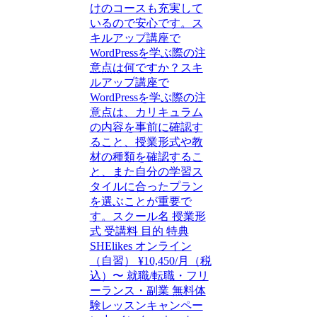
けのコースも充実して
いるので安心です。ス
キルアップ講座で
WordPressを学ぶ際の注
意点は何ですか？スキ
ルアップ講座で
WordPressを学ぶ際の注
意点は、カリキュラム
の内容を事前に確認す
ること、授業形式や教
材の種類を確認するこ
と、また自分の学習ス
タイルに合ったプラン
を選ぶことが重要で
す。スクール名 授業形
式 受講料 目的 特典
SHElikes オンライン
（自習） ¥10,450/月（税
込）〜 就職/転職・フリ
ーランス・副業 無料体
験レッスンキャンペー