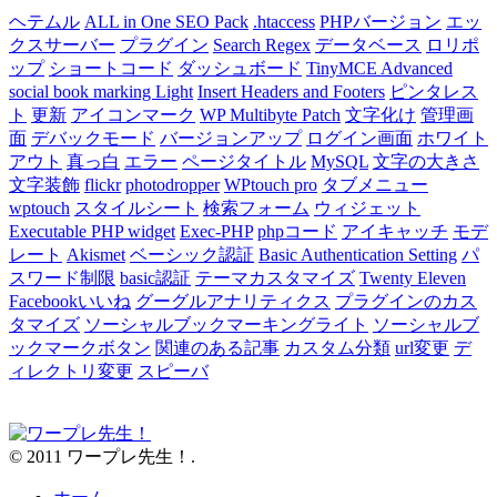
ヘテムル
ALL in One SEO Pack
.htaccess
PHPバージョン
エッ
クスサーバー
プラグイン
Search Regex
データベース
ロリポ
ップ
ショートコード
ダッシュボード
TinyMCE Advanced
social book marking Light
Insert Headers and Footers
ピンタレス
ト
更新
アイコンマーク
WP Multibyte Patch
文字化け
管理画
面
デバックモード
バージョンアップ
ログイン画面
ホワイト
アウト
真っ白
エラー
ページタイトル
MySQL
文字の大きさ
文字装飾
flickr
photodropper
WPtouch pro
タブメニュー
wptouch
スタイルシート
検索フォーム
ウィジェット
Executable PHP widget
Exec-PHP
phpコード
アイキャッチ
モデ
レート
Akismet
ベーシック認証
Basic Authentication Setting
パ
スワード制限
basic認証
テーマカスタマイズ
Twenty Eleven
Facebookいいね
グーグルアナリティクス
プラグインのカス
タマイズ
ソーシャルブックマーキングライト
ソーシャルブ
ックマークボタン
関連のある記事
カスタム分類
url変更
デ
ィレクトリ変更
スピーバ
© 2011 ワープレ先生！.