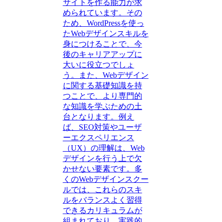
サイトを作る能力が求
められています。その
ため、WordPressを使っ
たWebデザインスキルを
身につけることで、今
後のキャリアアップに
大いに役立つでしょ
う。また、Webデザイン
に関する基礎知識を持
つことで、より専門的
な知識を学ぶための土
台となります。例え
ば、SEO対策やユーザ
ーエクスペリエンス
（UX）の理解は、Web
デザインを行う上で欠
かせない要素です。多
くのWebデザインスクー
ルでは、これらのスキ
ルをバランスよく習得
できるカリキュラムが
組まれており、実践的