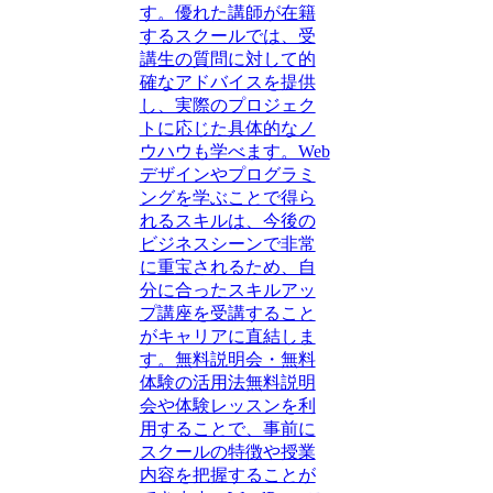
す。優れた講師が在籍
するスクールでは、受
講生の質問に対して的
確なアドバイスを提供
し、実際のプロジェク
トに応じた具体的なノ
ウハウも学べます。Web
デザインやプログラミ
ングを学ぶことで得ら
れるスキルは、今後の
ビジネスシーンで非常
に重宝されるため、自
分に合ったスキルアッ
プ講座を受講すること
がキャリアに直結しま
す。無料説明会・無料
体験の活用法無料説明
会や体験レッスンを利
用することで、事前に
スクールの特徴や授業
内容を把握することが