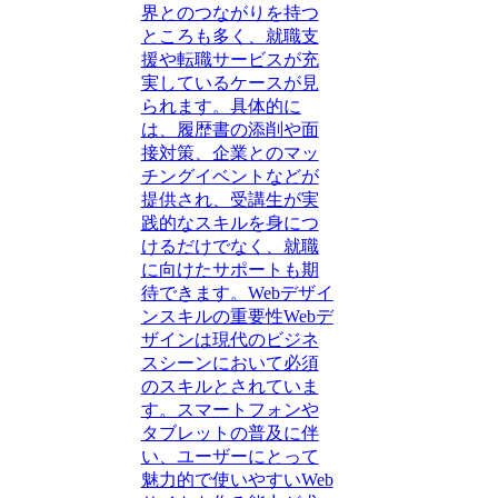
界とのつながりを持つ
ところも多く、就職支
援や転職サービスが充
実しているケースが見
られます。具体的に
は、履歴書の添削や面
接対策、企業とのマッ
チングイベントなどが
提供され、受講生が実
践的なスキルを身につ
けるだけでなく、就職
に向けたサポートも期
待できます。Webデザイ
ンスキルの重要性Webデ
ザインは現代のビジネ
スシーンにおいて必須
のスキルとされていま
す。スマートフォンや
タブレットの普及に伴
い、ユーザーにとって
魅力的で使いやすいWeb