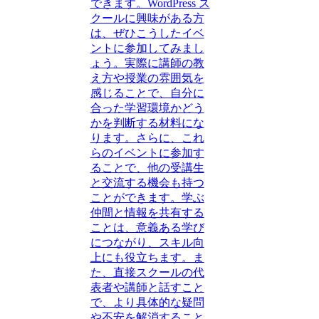
できます。WordPress ス
クールに興味がある方
は、ぜひこうしたイベ
ントに参加してみまし
ょう。実際に講師の教
え方や授業の雰囲気を
感じることで、自分に
合った学習環境かどう
かを判断する材料にな
ります。さらに、これ
らのイベントに参加す
ることで、他の受講生
と交流する機会も持つ
ことができます。学ぶ
仲間と情報を共有する
ことは、意義ある学び
につながり、スキル向
上にも役立ちます。ま
た、直接スクールの代
表者や講師と話すこと
で、より具体的な疑問
や不安を解消すること