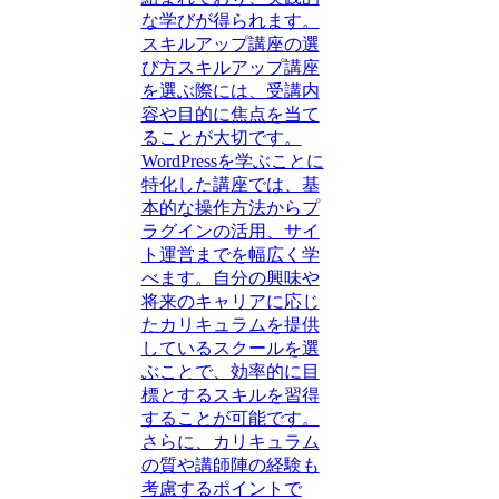
な学びが得られます。
スキルアップ講座の選
び方スキルアップ講座
を選ぶ際には、受講内
容や目的に焦点を当て
ることが大切です。
WordPressを学ぶことに
特化した講座では、基
本的な操作方法からプ
ラグインの活用、サイ
ト運営までを幅広く学
べます。自分の興味や
将来のキャリアに応じ
たカリキュラムを提供
しているスクールを選
ぶことで、効率的に目
標とするスキルを習得
することが可能です。
さらに、カリキュラム
の質や講師陣の経験も
考慮するポイントで